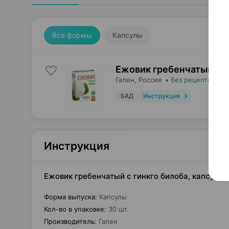
Все формы
Капсулы
Ежовик гребенчатый с г
Гален
, Россия
•
без рецепта
БАД
Инструкция
Инструкция
Ежовик гребенчатый с гинкго билоба, капсулы 
Форма выпуска
:
Капсулы
Кол-во в упаковке
:
30 шт.
Производитель
:
Гален