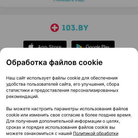
Обработка файлов cookie
О проекте
Новости проекта
Наш сайт использует файлы cookie для обеспечения
удобства пользователей сайта, его улучшения, сбора
Размещение рекламы
Медицинский маркетинг
статистики и предоставления персонализированных
Публичный договор
Доставка
рекомендаций.
Пользовательское соглашение
Вы можете настроить параметры использования файлов
Способы оплаты
Вакансии
Партнеры
cookie или изменить свое согласие в более позднее время.
Написать руководителю 103.by
Для получения дополнительной информации о целях,
сроках и порядке использования файлов cookie вы
Написать в поддержку
можете ознакомиться с нашей
Политикой обработки
Персональные настройки Cookie