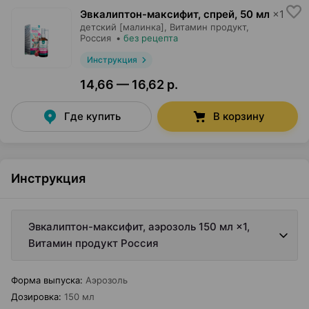
Эвкалиптон-максифит, спрей
,
50 мл
×
1
детский [малинка],
Витамин продукт
,
Россия
•
без рецепта
Инструкция
14,66 — 16,62 р.
Где купить
В корзину
Инструкция
Эвкалиптон-максифит, аэрозоль 150 мл ×1,
Витамин продукт Россия
Форма выпуска
:
Аэрозоль
Дозировка
:
150 мл