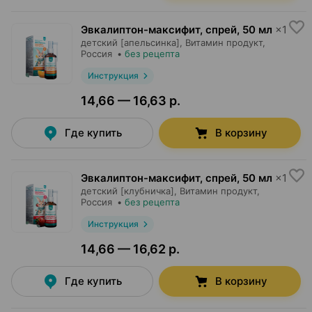
Эвкалиптон-максифит, спрей
,
50 мл
×
1
детский [апельсинка],
Витамин продукт
,
Россия
•
без рецепта
Инструкция
14,66 — 16,63 р.
Где купить
В корзину
Эвкалиптон-максифит, спрей
,
50 мл
×
1
детский [клубничка],
Витамин продукт
,
Россия
•
без рецепта
Инструкция
14,66 — 16,62 р.
Где купить
В корзину