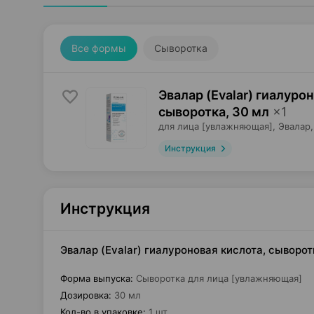
Все формы
Сыворотка
Эвалар (Evalar) гиалуро
сыворотка
,
30 мл
×
1
для лица [увлажняющая],
Эвалар
Инструкция
Инструкция
Эвалар (Evalar) гиалуроновая кислота, сыворо
Форма выпуска
:
Сыворотка для лица [увлажняющая]
Дозировка
:
30 мл
Кол-во в упаковке
:
1 шт.