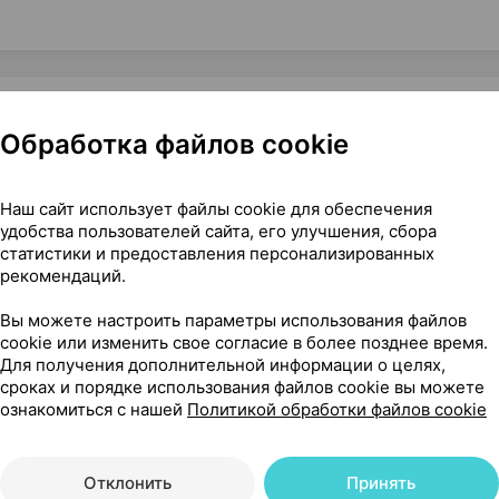
Обработка файлов cookie
тка для лица [увлажняющая], 30 мл ×1, Эвалар Россия
Наш сайт использует файлы cookie для обеспечения
удобства пользователей сайта, его улучшения, сбора
статистики и предоставления персонализированных
рекомендаций.
22
На карте
Вы можете настроить параметры использования файлов
cookie или изменить свое согласие в более позднее время.
Для получения дополнительной информации о целях,
сроках и порядке использования файлов cookie вы можете
74 р.
ознакомиться с нашей
Политикой обработки файлов cookie
1 шт.
обновл. в 19:02
Отклонить
Принять
74 р.
1 шт.
обновл. в 19:02