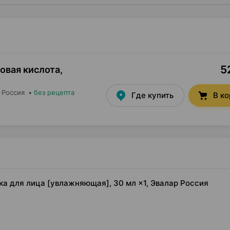
5
новая кислота,
, Россия
•
без рецепта
Где купить
В к
тка для лица [увлажняющая], 30 мл ×1, Эвалар Россия