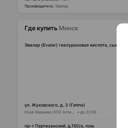
Производитель
:
Эвалар
Где купить
Минск
Эвалар (Evalar) гиалуроновая кислота, сыворо
52,
ул. Жуковского, д. 3 (Гиппо)
InLek Фармико ООО Аптека №12
до 22:00
52,
пр-т Партизанский, д.150/а, пом.