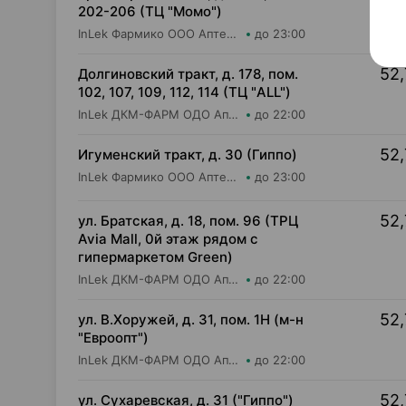
202-206 (ТЦ "Момо")
InLek Фармико ООО Аптека №26
до 23:00
52,
Долгиновский тракт, д. 178, пом.
102, 107, 109, 112, 114 (ТЦ "ALL")
InLek ДКМ-ФАРМ ОДО Аптека №34
до 22:00
52,
Игуменский тракт, д. 30 (Гиппо)
InLek Фармико ООО Аптека №24
до 23:00
52,
ул. Братская, д. 18, пом. 96 (ТРЦ
Avia Mall, 0й этаж рядом с
гипермаркетом Green)
InLek ДКМ-ФАРМ ОДО Аптека №47
до 22:00
52,
ул. В.Хоружей, д. 31, пом. 1Н (м-н
"Евроопт")
InLek ДКМ-ФАРМ ОДО Аптека №1
до 22:00
52,
ул. Сухаревская, д. 31 ("Гиппо")