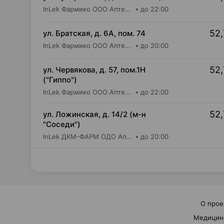
InLek Фармико ООО Аптека №30
до 22:00
52,
ул. Братская, д. 6А, пом. 74
InLek Фармико ООО Аптека №34
до 20:00
52,
ул. Червякова, д. 57, пом.1Н
("Гиппо")
InLek Фармико ООО Аптека №32
до 22:00
52,
ул. Ложинская, д. 14/2 (м-н
"Соседи")
InLek ДКМ-ФАРМ ОДО Аптека №40
до 20:00
О прое
Медицин