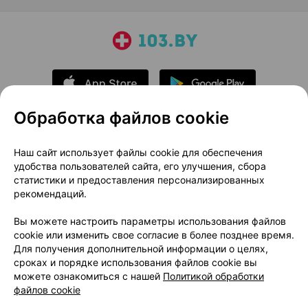
Обработка файлов cookie
О проекте
Новости проекта
Наш сайт использует файлы cookie для обеспечения
удобства пользователей сайта, его улучшения, сбора
Размещение рекламы
Медицинский маркетинг
статистики и предоставления персонализированных
Публичный договор
Доставка
рекомендаций.
Пользовательское соглашение
Вы можете настроить параметры использования файлов
Способы оплаты
Вакансии
Партнеры
cookie или изменить свое согласие в более позднее время.
Написать руководителю 103.by
Для получения дополнительной информации о целях,
сроках и порядке использования файлов cookie вы
Написать в поддержку
можете ознакомиться с нашей
Политикой обработки
Персональные настройки Cookie
файлов cookie
Обработка персональных данных