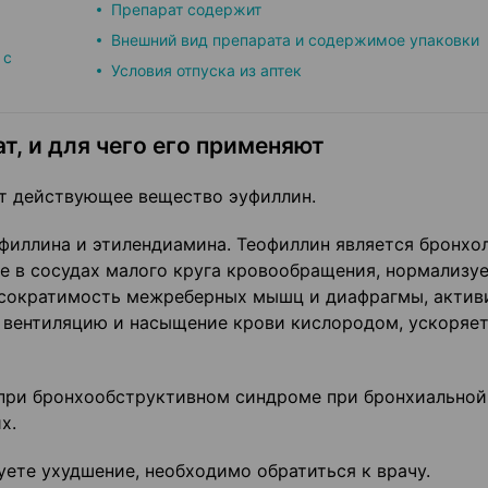
Препарат содержит
Внешний вид препарата и содержимое упаковки
 с
Условия отпуска из аптек
т, и для чего его применяют
т действующее вещество эуфиллин.
филлина и этилендиамина. Теофиллин является бронхо
е в сосудах малого круга кровообращения, нормализу
т сократимость межреберных мышц и диафрагмы, актив
 вентиляцию и насыщение крови кислородом, ускоряе
 при бронхообструктивном синдроме при бронхиальной
х.
уете ухудшение, необходимо обратиться к врачу.