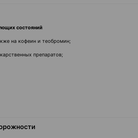
ующих состояний
акже на кофеин и теобромин;
карственных препаратов;
торожности