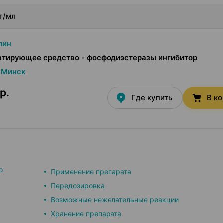
г/мл
лин
атирующее средство - фосфодиэстеразы ингибитор
Минск
р.
Где купить
В к
о
Применение препарата
Передозировка
Возможные нежелательные реакции
Хранение препарата