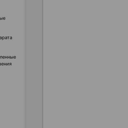
ные
арата
сленные
вения