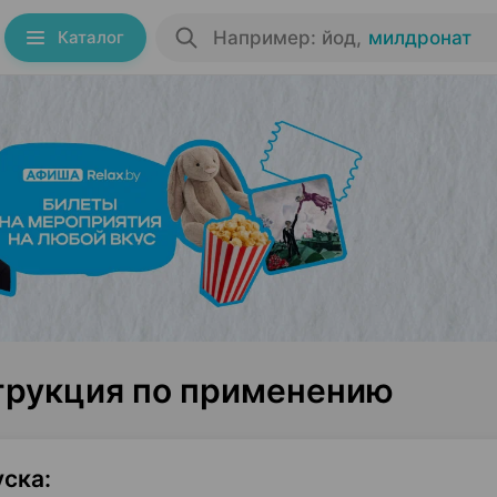
Каталог
Например: йод
,
милдронат
струкция по применению
уска
: