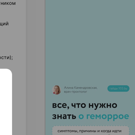
тником
ящий
сти);