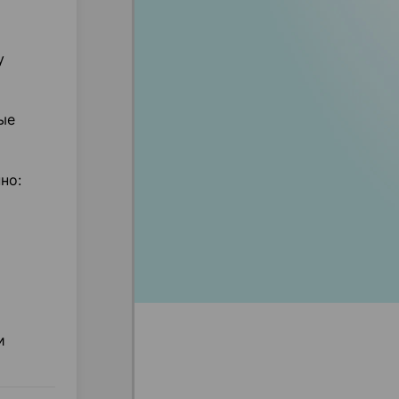
у
ые
но:
и