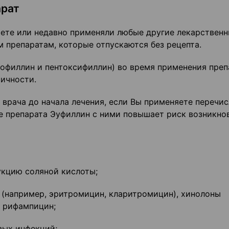
арат
ете или недавно применяли любые другие лекарствен
м препаратам, которые отпускаются без рецепта.
еофиллин и пентоксифиллин) во время применения преп
сичности.
 врача до начала лечения, если Вы применяете перечи
е препарата Эуфиллин с ними повышает риск возникно
укцию соляной кислоты;
 (например, эритромицин, кларитромицин), хинолоны
, рифампицин;
вых инфекций;