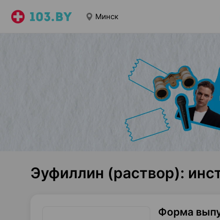
Минск
Эуфиллин (раствор): ин
Форма вып