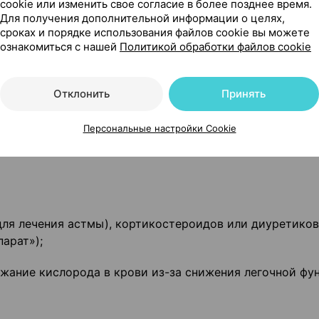
cookie или изменить свое согласие в более позднее время.
Для получения дополнительной информации о целях,
сроках и порядке использования файлов cookie вы можете
 гриппа;
ознакомиться с нашей
Политикой обработки файлов cookie
лихорадкой;
Отклонить
Принять
рстной кишки;
Персональные настройки Cookie
для лечения астмы), кортикостероидов или диуретиков
арат»);
жание кислорода в крови из-за снижения легочной фун