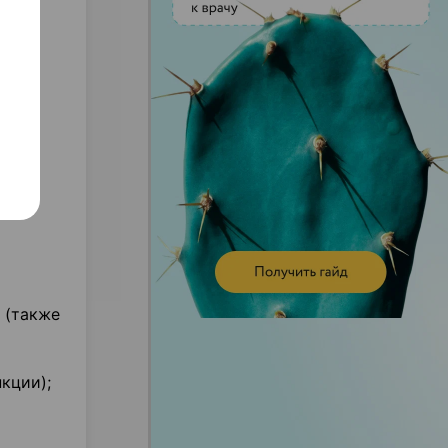
 (также
кции);