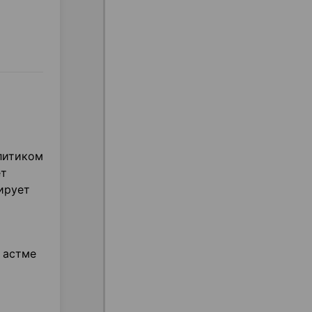
литиком
ет
ирует
т
 астме