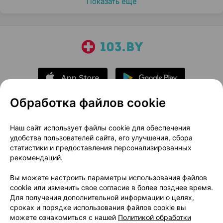
Показать еще
Обработка файлов cookie
О проекте
Новости проекта
Наш сайт использует файлы cookie для обеспечения
удобства пользователей сайта, его улучшения, сбора
Размещение рекламы
Медицинский маркетинг
статистики и предоставления персонализированных
Публичный договор
Доставка
рекомендаций.
Пользовательское соглашение
Вы можете настроить параметры использования файлов
Способы оплаты
Вакансии
Партнеры
cookie или изменить свое согласие в более позднее время.
Написать руководителю 103.by
Для получения дополнительной информации о целях,
сроках и порядке использования файлов cookie вы
Написать в поддержку
можете ознакомиться с нашей
Политикой обработки