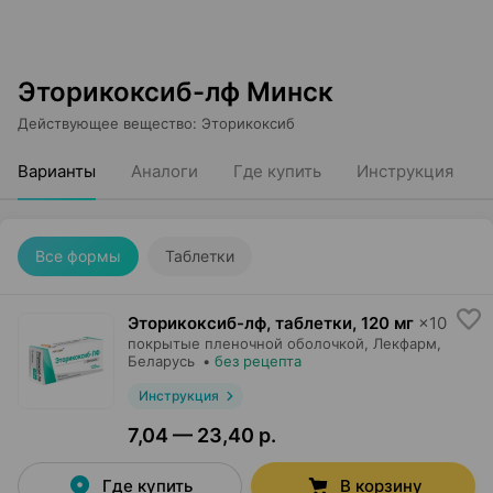
Эторикоксиб-лф Минск
Действующее вещество
:
Эторикоксиб
Варианты
Аналоги
Где купить
Инструкция
Все формы
Таблетки
Эторикоксиб-лф, таблетки
,
120 мг
×
10
покрытые пленочной оболочкой,
Лекфарм
,
Беларусь
•
без рецепта
Инструкция
7,04 — 23,40 р.
Где купить
В корзину