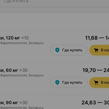
ГДЕ КУПИТЬ
11,68 — 1
ки
,
120 мг
×
10
Фармтехнология
, Беларусь
Где купить
В к
19,70 — 24
ки
,
60 мг
×
30
Фармтехнология
, Беларусь
Где купить
В к
24,63 — 30
ки
,
90 мг
×
30
Фармтехнология
, Беларусь