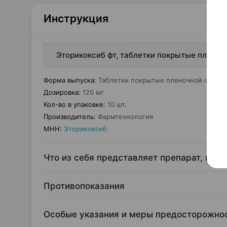
Инструкция
Эторикоксиб фт, таблетки покрытые пленоч
Форма выпуска
:
Таблетки покрытые пленочной оболо
Дозировка
:
120 мг
Кол-во в упаковке
:
10 шт.
Производитель
:
Фармтехнология
МНН
:
Эторикоксиб
Что из себя представляет препарат, и дл
Противопоказания
Особые указания и меры предосторожно