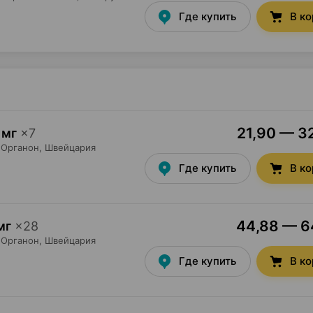
Где купить
В к
21,90 — 32
 мг
×
7
Органон
, Швейцария
Где купить
В к
44,88 — 64
мг
×
28
Органон
, Швейцария
Где купить
В к