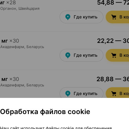
54,88 — 72
мг
×
28
Органон
, Швейцария
Где купить
В к
22,22 — 30
 мг
×
30
Академфарм
, Беларусь
Где купить
В к
28,88 — 36
 мг
×
30
Академфарм
, Беларусь
Где купить
В к
Обработка файлов cookie
Показать еще
Наш сайт использует файлы cookie для обеспечения