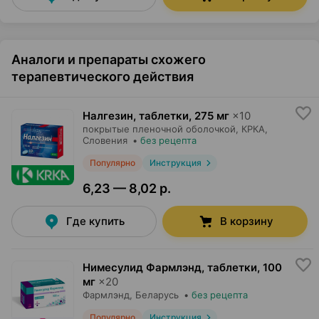
Аналоги и препараты схожего
терапевтического действия
Налгезин, таблетки
,
275 мг
×
10
покрытые пленочной оболочкой,
КРКА
,
Словения
•
без рецепта
Популярно
Инструкция
6,23 — 8,02 р.
Где купить
В корзину
Нимесулид Фармлэнд, таблетки
,
100
мг
×
20
Фармлэнд
, Беларусь
•
без рецепта
Популярно
Инструкция