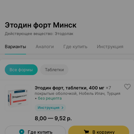
Этодин форт Минск
Действующее вещество
:
Этодолак
Варианты
Аналоги
Где купить
Инструкция
Все формы
Таблетки
Этодин форт, таблетки
,
400 мг
×
7
покрытые оболочкой,
Нобель Илач
, Турция
•
без рецепта
Инструкция
8,00 — 9,52 р.
Где купить
В корзину