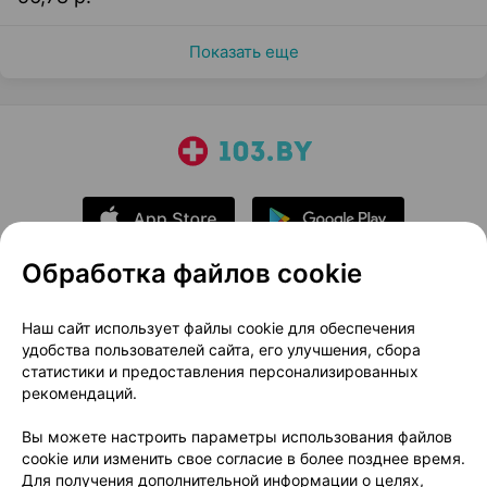
Показать еще
Обработка файлов cookie
О проекте
Новости проекта
Наш сайт использует файлы cookie для обеспечения
удобства пользователей сайта, его улучшения, сбора
Размещение рекламы
Медицинский маркетинг
статистики и предоставления персонализированных
Публичный договор
Доставка
рекомендаций.
Пользовательское соглашение
Вы можете настроить параметры использования файлов
Способы оплаты
Вакансии
Партнеры
cookie или изменить свое согласие в более позднее время.
Написать руководителю 103.by
Для получения дополнительной информации о целях,