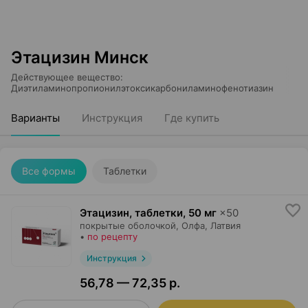
Этацизин Минск
Действующее вещество
:
Диэтиламинопропионилэтоксикарбониламинофенотиазин
Варианты
Инструкция
Где купить
Все формы
Таблетки
Этацизин, таблетки
,
50 мг
×
50
покрытые оболочкой,
Олфа
, Латвия
•
по рецепту
Инструкция
56,78 — 72,35 р.