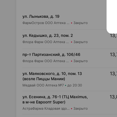
13,
ул. Лынькова, д. 19
ФармОстров ООО Аптека №7 на Лынькова
Закрыто
13,
ул. Кедышко, д. 23, пом. 2
Флора Фарм ООО Аптека №21
Закрыто
13,
пр-т Партизанский, д. 106/46
Флора Фарм ООО Аптека №20
Закрыто
13,
ул. Маяковского, д. 10, пом. 13
(возле Пиццы Мании)
Медвай ООО Аптека №7
до 20:30
13,
ул. Есенина, д. 76-1 (ТЦ Maximus,
в м-не Евроопт Super)
АстраФарма Кладовая здоровья ООО Аптека №9
Закрыто