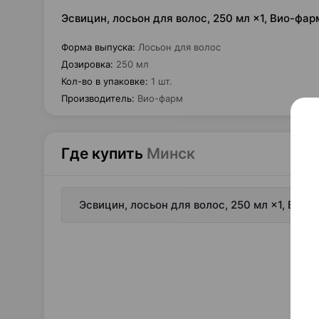
Эсвицин, лосьон для волос, 250 мл ×1, Вио-фа
Форма выпуска
:
Лосьон для волос
Дозировка
:
250 мл
Кол-во в упаковке
:
1 шт.
Производитель
:
Вио-фарм
Где купить
Минск
Эсвицин, лосьон для волос, 250 мл ×1, Вио