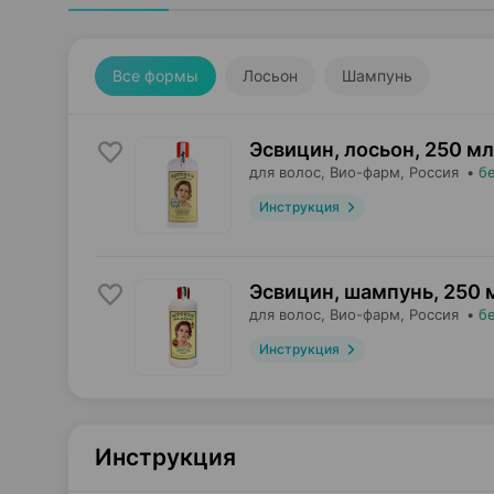
Все формы
Лосьон
Шампунь
Эсвицин, лосьон
,
250 мл
для волос,
Вио-фарм
, Россия
•
б
Инструкция
Эсвицин, шампунь
,
250 
для волос,
Вио-фарм
, Россия
•
б
Инструкция
Инструкция