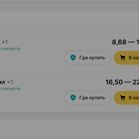
8,68 — 1
×
1
ез рецепта
Где купить
В к
16,50 — 22
мл
×
1
ез рецепта
Где купить
В к