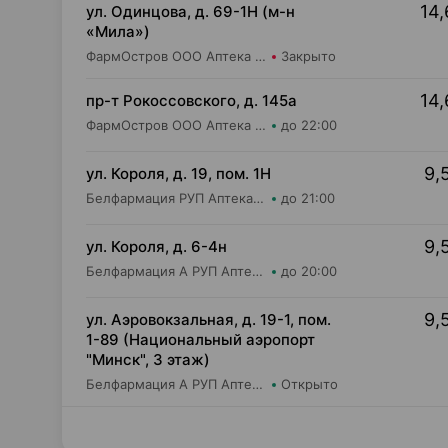
14,
ул. Одинцова, д. 69-1Н (м-н
«Мила»)
ФармОстров ООО Аптека №16 на Одинцова
Закрыто
14,
пр-т Рокоссовского, д. 145а
ФармОстров ООО Аптека №9 на Рокоссовского
до 22:00
9,
ул. Короля, д. 19, пом. 1Н
Белфармация РУП Аптека №11
до 21:00
9,
ул. Короля, д. 6-4н
Белфармация А РУП Аптека №11
до 20:00
9,
ул. Аэровокзальная, д. 19-1, пом.
1-89 (Национальный аэропорт
"Минск", 3 этаж)
Белфармация А РУП Аптека №54
Открыто