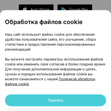
Обработка файлов cookie
О проекте
Новости проекта
Наш сайт использует файлы cookie для обеспечения
удобства пользователей сайта, его улучшения, сбора
Размещение рекламы
Медицинский маркетинг
статистики и предоставления персонализированных
Публичный договор
Доставка
рекомендаций.
Пользовательское соглашение
Вы можете настроить параметры использования файлов
Способы оплаты
Вакансии
Партнеры
cookie или изменить свое согласие в более позднее время.
Написать руководителю 103.by
Для получения дополнительной информации о целях,
сроках и порядке использования файлов cookie вы
Написать в поддержку
можете ознакомиться с нашей
Политикой обработки
Персональные настройки Cookie
файлов cookie
Обработка персональных данных
Принять
© 2026 ООО «Артокс Лаб», УНП 191700409 | 220012, Республика Беларусь,
г. Минск, улица Толбухина, 2, пом. 16 | help@103.by
|
Служба поддержки