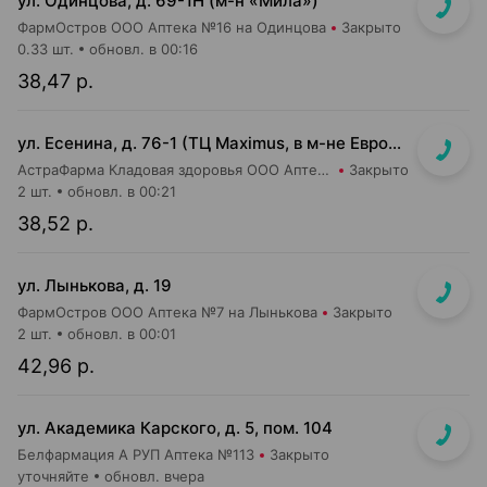
ул. Одинцова, д. 69-1Н (м-н «Мила»)
ФармОстров ООО Аптека №16 на Одинцова
Закрыто
0.33 шт.
обновл. в 00:16
38,47 р.
ул. Есенина, д. 76-1 (ТЦ Maximus, в м-не Евроопт Super)
АстраФарма Кладовая здоровья ООО Аптека №9
Закрыто
2 шт.
обновл. в 00:21
38,52 р.
ул. Лынькова, д. 19
ФармОстров ООО Аптека №7 на Лынькова
Закрыто
2 шт.
обновл. в 00:01
42,96 р.
ул. Академика Карского, д. 5, пом. 104
Белфармация А РУП Аптека №113
Закрыто
уточняйте
обновл. вчера