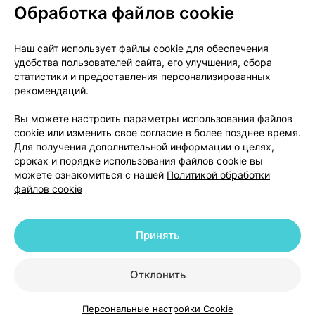
Обработка файлов cookie
О проекте
Новости проекта
Наш сайт использует файлы cookie для обеспечения
удобства пользователей сайта, его улучшения, сбора
Размещение рекламы
Медицинский маркетинг
статистики и предоставления персонализированных
Публичный договор
Доставка
рекомендаций.
Пользовательское соглашение
Вы можете настроить параметры использования файлов
Способы оплаты
Вакансии
Партнеры
cookie или изменить свое согласие в более позднее время.
Написать руководителю 103.by
Для получения дополнительной информации о целях,
сроках и порядке использования файлов cookie вы
Написать в поддержку
можете ознакомиться с нашей
Политикой обработки
Персональные настройки Cookie
файлов cookie
Обработка персональных данных
Принять
© 2026 ООО «Артокс Лаб», УНП 191700409 | 220012, Республика Беларусь,
г. Минск, улица Толбухина, 2, пом. 16 | help@103.by
|
Служба поддержки
+375 291212755
Отклонить
Персональные настройки Cookie