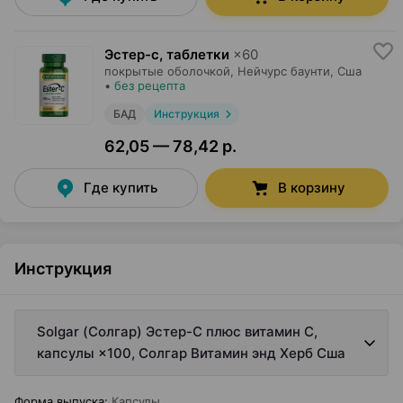
Эстер-с, таблетки
×
60
покрытые оболочкой,
Нейчурс баунти
, Сша
•
без рецепта
БАД
Инструкция
62,05 — 78,42 р.
Где купить
В корзину
Инструкция
Solgar (Солгар) Эстер-С плюс витамин С,
капсулы ×100, Солгар Витамин энд Херб Сша
Форма выпуска
:
Капсулы