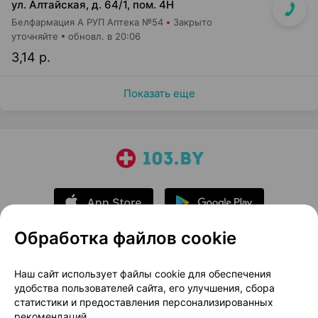
ул. Алтайская, д. 64/1, пом. 4Н
Белфармация А РУП Аптека №54
Закрыто
уточняйте
обновл. в 20:06
3,14 р.
Показать еще
Обработка файлов cookie
О проекте
Новости проекта
Наш сайт использует файлы cookie для обеспечения
удобства пользователей сайта, его улучшения, сбора
Размещение рекламы
Медицинский маркетинг
статистики и предоставления персонализированных
Публичный договор
Доставка
рекомендаций.