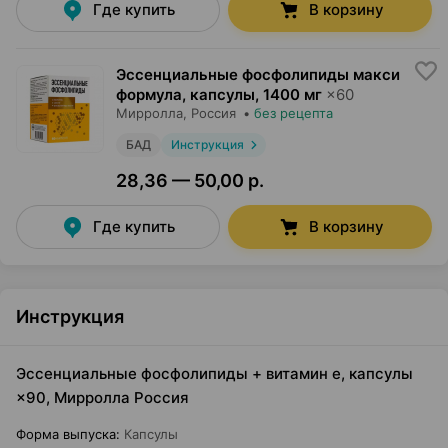
Где купить
В корзину
Эссенциальные фосфолипиды макси
формула, капсулы
,
1400 мг
×
60
Мирролла
, Россия
•
без рецепта
БАД
Инструкция
28,36 — 50,00 р.
Где купить
В корзину
Инструкция
Эссенциальные фосфолипиды + витамин е, капсулы
×90, Мирролла Россия
Форма выпуска
:
Капсулы