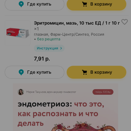
Где купить
В корзину
Эритромицин, мазь
,
10 тыс ЕД / 1 г 10 г
×
1
глазная,
Фарм-Центр/Синтез
, Россия
•
без рецепта
Инструкция
7,91 р.
Где купить
В корзину