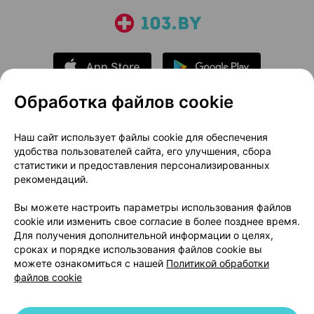
Обработка файлов cookie
О проекте
Новости проекта
Наш сайт использует файлы cookie для обеспечения
удобства пользователей сайта, его улучшения, сбора
Размещение рекламы
Медицинский маркетинг
статистики и предоставления персонализированных
Публичный договор
Доставка
рекомендаций.
Пользовательское соглашение
Вы можете настроить параметры использования файлов
Способы оплаты
Вакансии
Партнеры
cookie или изменить свое согласие в более позднее время.
Написать руководителю 103.by
Для получения дополнительной информации о целях,
сроках и порядке использования файлов cookie вы
Написать в поддержку
можете ознакомиться с нашей
Политикой обработки
Персональные настройки Cookie
файлов cookie
Обработка персональных данных