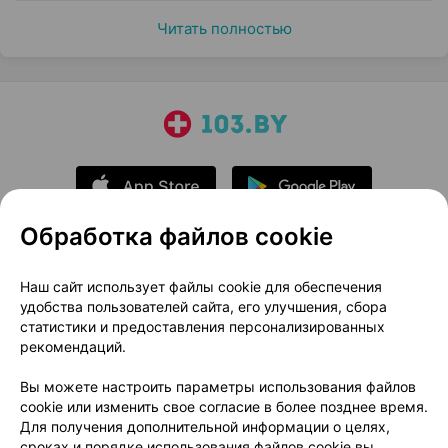
Читать полностью
Обработка файлов cookie
О проекте
Новости проекта
Наш сайт использует файлы cookie для обеспечения
удобства пользователей сайта, его улучшения, сбора
Размещение рекламы
Медицинский маркетинг
статистики и предоставления персонализированных
Публичный договор
Доставка
рекомендаций.
Пользовательское соглашение
Вы можете настроить параметры использования файлов
Способы оплаты
Вакансии
Партнеры
cookie или изменить свое согласие в более позднее время.
Написать руководителю 103.by
Для получения дополнительной информации о целях,
сроках и порядке использования файлов cookie вы