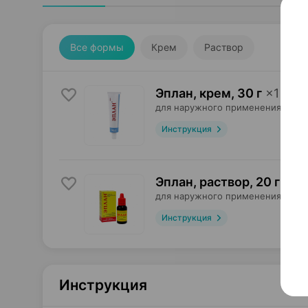
Все формы
Крем
Раствор
Эплан, крем
,
30 г
×
1
для наружного применения,
Обе
Инструкция
Эплан, раствор
,
20 г
×
1
для наружного применения,
Обе
Инструкция
Инструкция