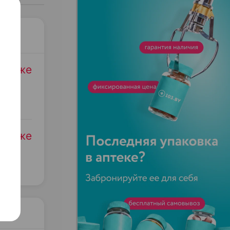
родаже
родаже