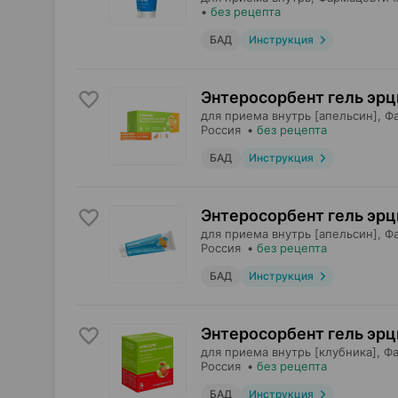
•
без рецепта
БАД
Инструкция
Энтеросорбент гель эрци
для приема внутрь [апельсин],
Ф
Россия
•
без рецепта
БАД
Инструкция
Энтеросорбент гель эрци
для приема внутрь [апельсин],
Ф
Россия
•
без рецепта
БАД
Инструкция
Энтеросорбент гель эрци
для приема внутрь [клубника],
Фа
Россия
•
без рецепта
БАД
Инструкция