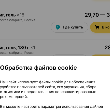
29,70 — 3
г, гель
×
18
еская фабрика
, Россия
Где купить
В к
28
г, гель
,
180 г
×
1
еская фабрика
, Россия
Где купить
В к
Обработка файлов cookie
Наш сайт использует файлы cookie для обеспечения
рапевтического действия
удобства пользователей сайта, его улучшения, сбора
статистики и предоставления персонализированных
рекомендаций.
11,23 — 1
3 г / 15 мл 100 мл
×
1
еларусь
•
без рецепта
Вы можете настроить параметры использования файлов