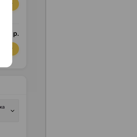
орзину
,92 р.
орзину
ка