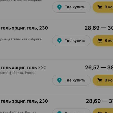
Где купить
В к
28,69 — 30
гель эрциг, гель
,
230
рмацевтическая фабрика
,
Где купить
В к
26,57 — 38
гель эрциг, гель
×
20
еская фабрика
, Россия
Где купить
В к
28,69 — 37
гель эрциг, гель
,
230
еская фабрика
, Россия