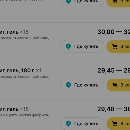
Где купить
В к
30,00 — 32
г, гель
×
18
армацевтическая фабрика
,
Где купить
В к
29,45 — 29
г, гель
,
180 г
×
1
армацевтическая фабрика
,
Где купить
В к
29,48 — 30
г, гель
×
18
рмацевтическая фабрика
,
Где купить
В к