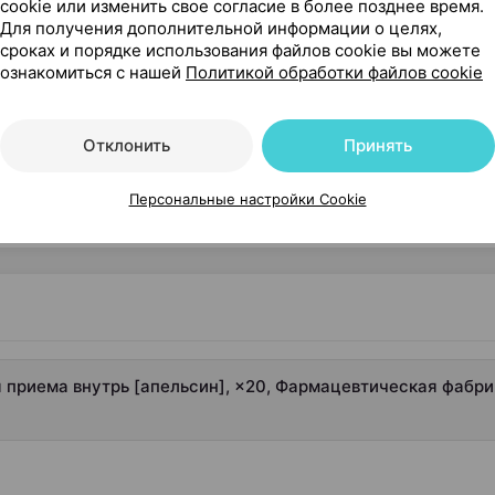
cookie или изменить свое согласие в более позднее время.
Где купить
В к
Для получения дополнительной информации о целях,
сроках и порядке использования файлов cookie вы можете
ознакомиться с нашей
Политикой обработки файлов cookie
17,80 — 29
3 г / 15 мл 250 мл
×
1
еларусь
•
без рецепта
Отклонить
Принять
Где купить
В к
Персональные настройки Cookie
я приема внутрь [апельсин], ×20, Фармацевтическая фабри