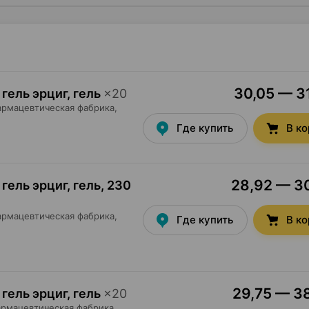
30,05 — 31
гель эрциг, гель
×
20
армацевтическая фабрика
,
Где купить
В к
28,92 — 30
гель эрциг, гель
,
230
армацевтическая фабрика
,
Где купить
В к
29,75 — 38
гель эрциг, гель
×
20
рмацевтическая фабрика
,