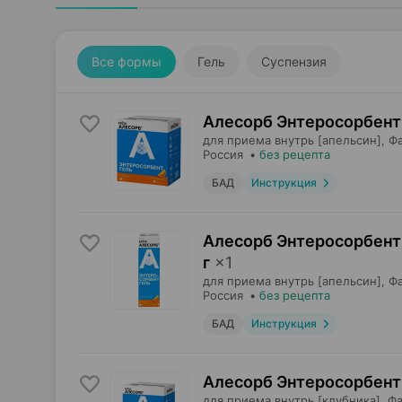
Все формы
Гель
Суспензия
Алесорб Энтеросорбент 
для приема внутрь [апельсин],
Ф
Россия
•
без рецепта
БАД
Инструкция
Алесорб Энтеросорбент 
г
×
1
для приема внутрь [апельсин],
Ф
Россия
•
без рецепта
БАД
Инструкция
Алесорб Энтеросорбент 
для приема внутрь [клубника],
Фа