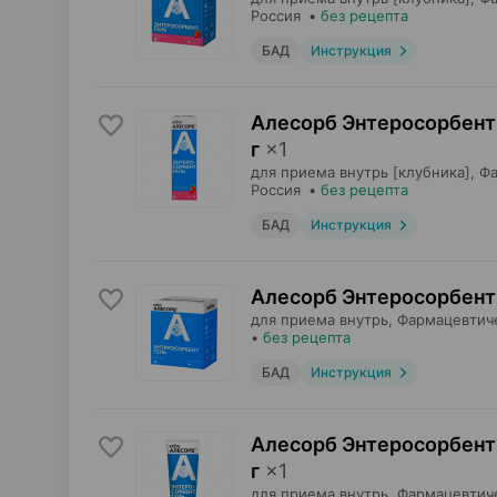
Россия
•
без рецепта
БАД
Инструкция
Алесорб Энтеросорбент 
г
×
1
для приема внутрь [клубника],
Фа
Россия
•
без рецепта
БАД
Инструкция
Алесорб Энтеросорбент 
для приема внутрь,
Фармацевтич
•
без рецепта
БАД
Инструкция
Алесорб Энтеросорбент 
г
×
1
для приема внутрь,
Фармацевтич