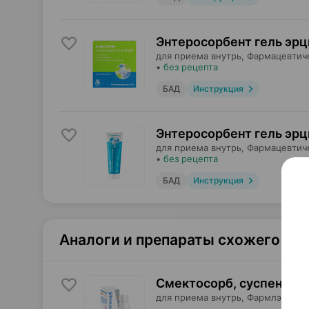
Энтеросорбент гель эрци
для приема внутрь,
Фармацевтич
•
без рецепта
БАД
Инструкция
Энтеросорбент гель эрци
для приема внутрь,
Фармацевтич
•
без рецепта
БАД
Инструкция
Аналоги и препараты схожего те
Смектосорб, суспензия
,
для приема внутрь,
Фармлэнд
, Б