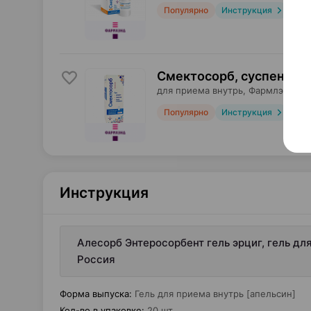
Популярно
Инструкция
Смектосорб, суспензия
,
для приема внутрь,
Фармлэнд
, Б
Популярно
Инструкция
Инструкция
Алесорб Энтеросорбент гель эрциг, гель дл
Россия
Форма выпуска
:
Гель для приема внутрь [апельсин]
Кол-во в упаковке
:
20 шт.