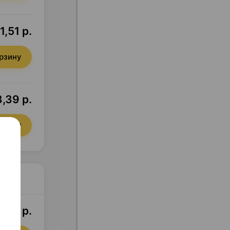
1,51 р.
орзину
,39 р.
орзину
4,88 р.