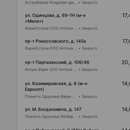
АстраФарма Кладовая здоровья ООО Аптека №9
Закрыто
17,
ул. Одинцова, д. 69-1Н (м-н
«Мила»)
ФармОстров ООО Аптека №16 на Одинцова
Закрыто
17,
пр-т Рокоссовского, д. 145а
ФармОстров ООО Аптека №9 на Рокоссовского
Закрыто
20,
пр-т Партизанский, д. 106/46
Флора Фарм ООО Аптека №20
Закрыто
14,
ул. Казимировская, д. 6 (м-н
Евроопт)
Планета Здоровья Фарм-Продукт ОДО Аптека №7
Закрыто
14,
ул. М. Богдановича, д. 147
Планета Здоровья АБФармация ИООО Косметический магазин №4
Закрыто