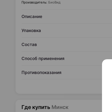
Производитель
:
БиоВид
Описание
Упаковка
Состав
Способ применения
Противопоказания
Где купить
Минск