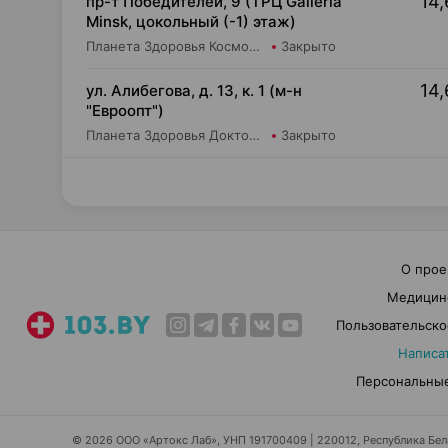
14,
пр-т Победителей, 9 (ТРЦ Galleria
Minsk, цокольный (-1) этаж)
Планета Здоровья КосмоФарма ООО Аптека №24
Закрыто
14,
ул. Алибегова, д. 13, к. 1 (м-н
"Евроопт")
Планета Здоровья Доктор Таир ООО Аптека №1
Закрыто
О прое
Медицин
Пользовательско
Написа
Персональные
© 2026 ООО «Артокс Лаб», УНП 191700409 | 220012, Республика Белар