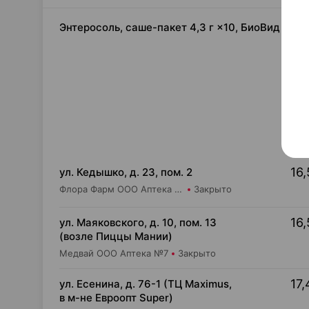
Энтеросоль, саше-пакет 4,3 г ×10, БиоВид Рос
16,
ул. Кедышко, д. 23, пом. 2
Флора Фарм ООО Аптека №21
Закрыто
16,
ул. Маяковского, д. 10, пом. 13
(возле Пиццы Мании)
Медвай ООО Аптека №7
Закрыто
17,
ул. Есенина, д. 76-1 (ТЦ Maximus,
в м-не Евроопт Super)