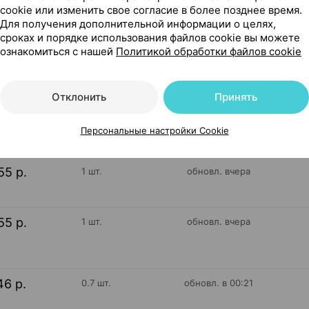
cookie или изменить свое согласие в более позднее время.
Для получения дополнительной информации о целях,
сия
сроках и порядке использования файлов cookie вы можете
ознакомиться с нашей
Политикой обработки файлов cookie
285
Отклонить
Принять
На карте
Персональные настройки Cookie
55 р.
1 шт.
обновл. вчера
55 р.
1 шт.
обновл. вчера
46 р.
0.7 шт.
обновл. в 00:21