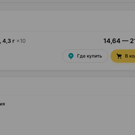
14,64 — 21
,
4,3 г
×
10
Где купить
В к
сия