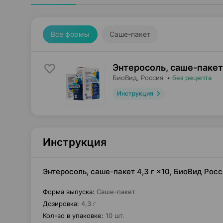
Все формы
Саше-пакет
Энтеросоль, саше-пакет
БиоВид
, Россия
•
без рецепта
Инструкция
Инструкция
Энтеросоль, саше-пакет 4,3 г ×10, БиоВид Рос
Форма выпуска
:
Саше-пакет
Дозировка
:
4,3 г
Кол-во в упаковке
:
10 шт.