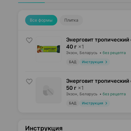
Все формы
Плитка
Энерговит тропический 
40 г
×
1
Экзон
, Беларусь
•
без рецепта
БАД
Инструкция
Энерговит тропический 
50 г
×
1
Экзон
, Беларусь
•
без рецепта
БАД
Инструкция
Инструкция