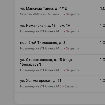
1,
ул. Максима Танка, д. 4/1Е
Siberian Wellness Сибвалио-Бел ИООО Аптека №1
Закрыто
1,
ул. Неманская, д. 18, пом. 1Н
Новамедика УП Аптека №10
Закрыто
1,
пер. 2-ой Тимошенко, д. 3
Новамедика УП Аптека №27
Закрыто
1,
ул. Сторожевская, д. 15 (г-ца
"Беларусь")
Новамедика УП Аптека №18
Закрыто
1,
ул. Холмогорская, д. 51
Новамедика УП Аптека №6
Закрыто