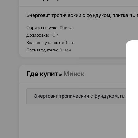
Энерговит тропический с фундуком, плитка 40 г
Форма выпуска
:
Плитка
Дозировка
:
40 г
Кол-во в упаковке
:
1 шт.
Производитель
:
Экзон
Где купить
Минск
Энерговит тропический с фундуком, плитка 4