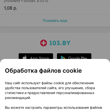
уточняйте
обновл. в 03:10
1,08 р.
Показать еще
Обработка файлов cookie
О проекте
Новости проекта
Наш сайт использует файлы cookie для обеспечения
удобства пользователей сайта, его улучшения, сбора
Размещение рекламы
Медицинский маркетинг
статистики и предоставления персонализированных
Публичный договор
Доставка
рекомендаций.
Пользовательское соглашение
Вы можете настроить параметры использования файлов
Способы оплаты
Вакансии
Партнеры