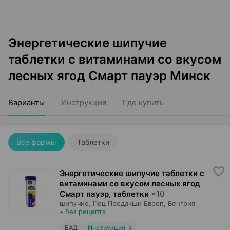
Энергетические шипучие
таблетки с витаминами со вкусом
лесных ягод Смарт пауэр Минск
Варианты
Инструкция
Где купить
Все формы
Таблетки
Энергетические шипучие таблетки с
витаминами со вкусом лесных ягод
Смарт пауэр, таблетки
×
10
шипучие,
Пец Продакшн Европ
, Венгрия
•
без рецепта
БАД
Инструкция