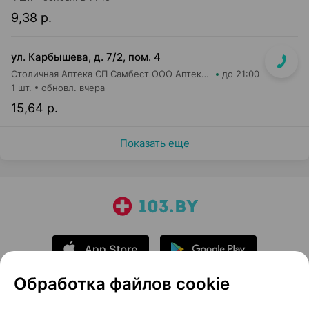
9,38 р.
ул. Карбышева, д. 7/2, пом. 4
Столичная Аптека СП Самбест ООО Аптека №15
до 21:00
1 шт.
обновл. вчера
15,64 р.
Показать еще
Обработка файлов cookie