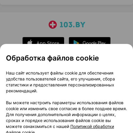
Обработка файлов cookie
О проекте
Новости проекта
Наш сайт использует файлы cookie для обеспечения
удобства пользователей сайта, его улучшения, сбора
Размещение рекламы
Медицинский маркетинг
статистики и предоставления персонализированных
Публичный договор
Доставка
рекомендаций.
Пользовательское соглашение
Вы можете настроить параметры использования файлов
Способы оплаты
Вакансии
Партнеры
cookie или изменить свое согласие в более позднее время.
Написать руководителю 103.by
Для получения дополнительной информации о целях,
сроках и порядке использования файлов cookie вы
Написать в поддержку
можете ознакомиться с нашей
Политикой обработки
Персональные настройки Cookie
файлов cookie