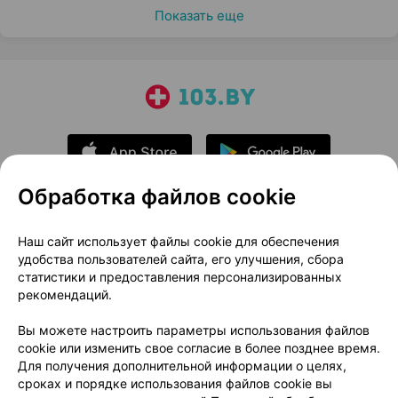
Показать еще
Обработка файлов cookie
О проекте
Новости проекта
Наш сайт использует файлы cookie для обеспечения
удобства пользователей сайта, его улучшения, сбора
Размещение рекламы
Медицинский маркетинг
статистики и предоставления персонализированных
Публичный договор
Доставка
рекомендаций.
Пользовательское соглашение
Вы можете настроить параметры использования файлов
Способы оплаты
Вакансии
Партнеры
cookie или изменить свое согласие в более позднее время.
Написать руководителю 103.by
Для получения дополнительной информации о целях,
сроках и порядке использования файлов cookie вы
Написать в поддержку