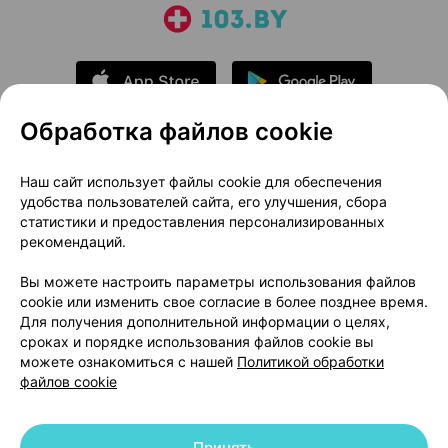
Обработка файлов cookie
О проекте
Новости проекта
Наш сайт использует файлы cookie для обеспечения
удобства пользователей сайта, его улучшения, сбора
Размещение рекламы
Медицинский маркетинг
статистики и предоставления персонализированных
Публичный договор
Доставка
рекомендаций.
Пользовательское соглашение
Вы можете настроить параметры использования файлов
Способы оплаты
Вакансии
Партнеры
cookie или изменить свое согласие в более позднее время.
Написать руководителю 103.by
Для получения дополнительной информации о целях,
сроках и порядке использования файлов cookie вы
Написать в поддержку
можете ознакомиться с нашей
Политикой обработки
Персональные настройки Cookie
файлов cookie
Обработка персональных данных
Принять