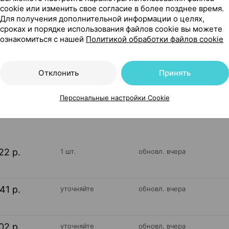
cookie или изменить свое согласие в более позднее время.
Для получения дополнительной информации о целях,
сроках и порядке использования файлов cookie вы можете
ознакомиться с нашей
Политикой обработки файлов cookie
 г ×1, Меда Фарма Германия
Отклонить
Принять
252
Персональные настройки Cookie
На карте
22 р.
1 шт.
обновл. вчера
41 р.
уточняйте
обновл. вчера
02 р.
уточняйте
обновл. вчера