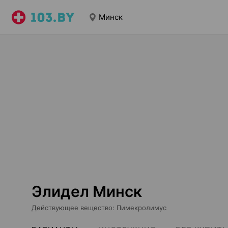
Минск
Элидел Минск
Действующее вещество
:
Пимекролимус