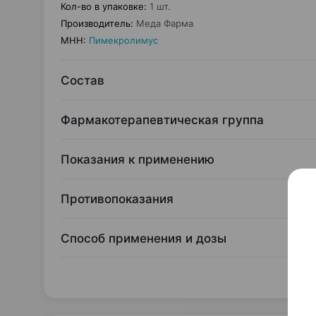
Кол-во в упаковке
:
1 шт.
Производитель
:
Меда Фарма
МНН
:
Пимекролимус
Состав
Фармакотерапевтическая группа
Показания к применению
Противопоказания
Способ применения и дозы