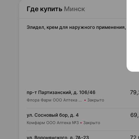
Где купить
Минск
Элидел, крем для наружного применения, 1% 15
79,
пр-т Партизанский, д. 106/46
Флора Фарм ООО Аптека №20
Закрыто
69,
ул. Сосновый бор, д. 4
Комфарм ООО Аптека №3
Закрыто
72,
ул. Воронянского, д. 7А-23