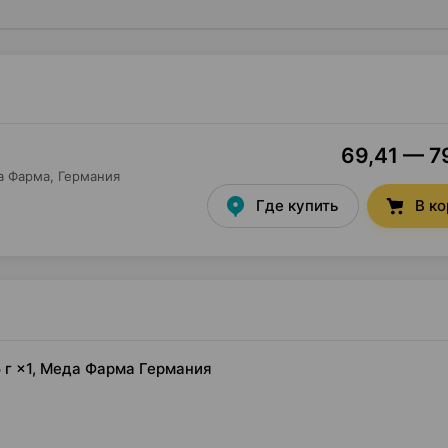
69,41 — 79
а Фарма
, Германия
Где купить
В к
 г ×1, Меда Фарма Германия