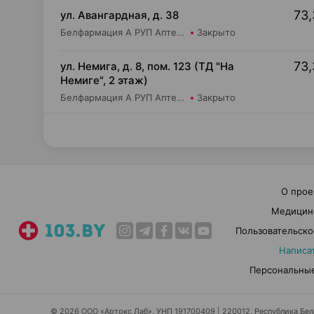
73,
ул. Авангардная, д. 38
Белфармация А РУП Аптека №34
Закрыто
73,
ул. Немига, д. 8, пом. 123 (ТД "На
Немиге", 2 этаж)
Белфармация А РУП Аптека №7
Закрыто
О прое
Медицин
Пользовательско
Написа
Персональные
© 2026 ООО «Артокс Лаб», УНП 191700409 | 220012, Республика Белар