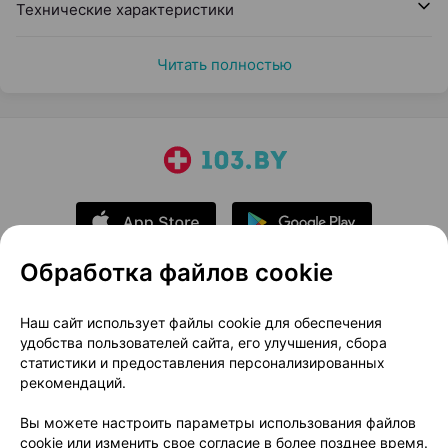
Технические характеристики
Читать полностью
Обработка файлов cookie
О проекте
Новости проекта
Наш сайт использует файлы cookie для обеспечения
удобства пользователей сайта, его улучшения, сбора
Размещение рекламы
Медицинский маркетинг
статистики и предоставления персонализированных
Публичный договор
Доставка
рекомендаций.
Пользовательское соглашение
Вы можете настроить параметры использования файлов
Способы оплаты
Вакансии
Партнеры
cookie или изменить свое согласие в более позднее время.