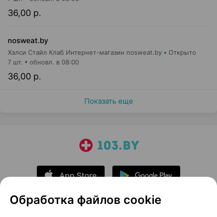
36,00 р.
nosweat.by
Хэлси Стайл Клаб Интернет-магазин nosweat.by
Открыто
7 шт.
обновл. в 08:00
36,00 р.
Показать еще
Обработка файлов cookie