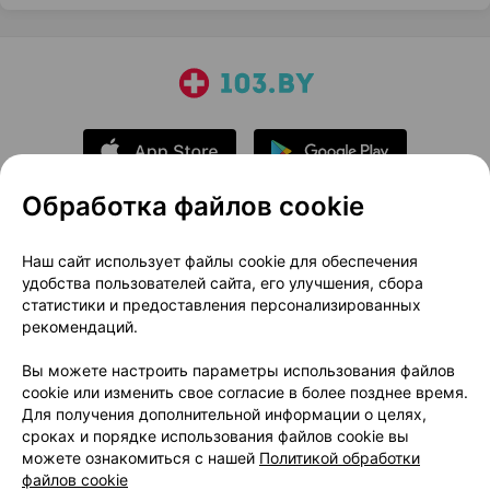
Обработка файлов cookie
О проекте
Новости проекта
Наш сайт использует файлы cookie для обеспечения
удобства пользователей сайта, его улучшения, сбора
Размещение рекламы
Медицинский маркетинг
статистики и предоставления персонализированных
Публичный договор
Доставка
рекомендаций.
Пользовательское соглашение
Вы можете настроить параметры использования файлов
Способы оплаты
Вакансии
Партнеры
cookie или изменить свое согласие в более позднее время.
Написать руководителю 103.by
Для получения дополнительной информации о целях,
сроках и порядке использования файлов cookie вы
Написать в поддержку
можете ознакомиться с нашей
Политикой обработки
Персональные настройки Cookie
файлов cookie