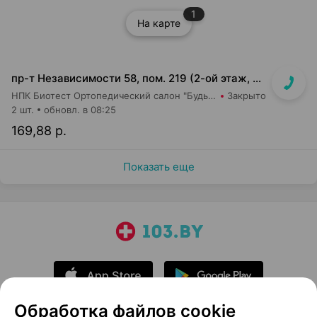
1
На карте
пр-т Независимости 58, пом. 219 (2-ой этаж, ТЦ Московско-Венский)
НПК Биотест Ортопедический салон "Будь в тонусе"
Закрыто
2 шт.
обновл. в 08:25
169,88 р.
Показать еще
Обработка файлов cookie