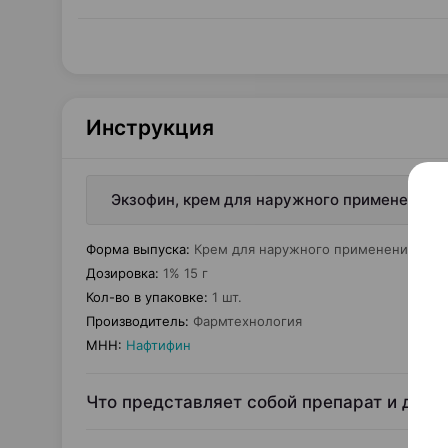
Инструкция
Экзофин, крем для наружного применения, 1
Форма выпуска
:
Крем для наружного применения
Дозировка
:
1% 15 г
Кол-во в упаковке
:
1 шт.
Производитель
:
Фармтехнология
МНН
:
Нафтифин
Что представляет собой препарат и для 