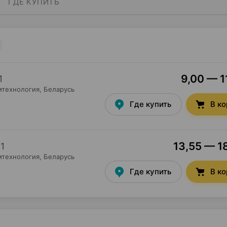
ГДЕ КУПИТЬ
9,00 — 1
1
мтехнология
, Беларусь
Где купить
В к
13,55 — 18
×
1
мтехнология
, Беларусь
Где купить
В к