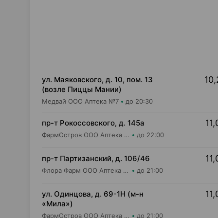
10,
ул. Маяковского, д. 10, пом. 13
(возле Пиццы Мании)
Медвай ООО Аптека №7
до 20:30
11,
пр-т Рокоссовского, д. 145а
ФармОстров ООО Аптека №9 на Рокоссовского
до 22:00
11,
пр-т Партизанский, д. 106/46
Флора Фарм ООО Аптека №20
до 21:00
11,
ул. Одинцова, д. 69-1Н (м-н
«Мила»)
ФармОстров ООО Аптека №16 на Одинцова
до 21:00