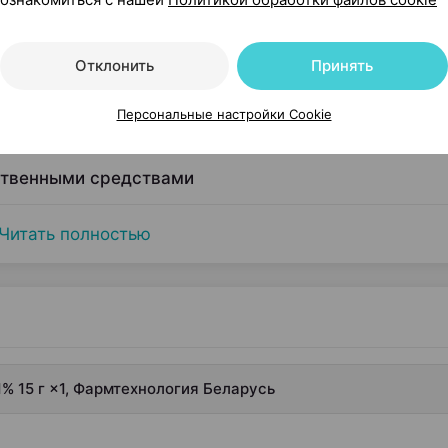
Отклонить
Принять
Персональные настройки Cookie
сти
ственными средствами
Читать полностью
% 15 г ×1, Фармтехнология Беларусь