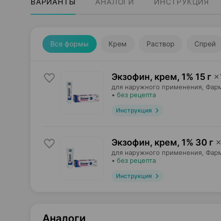
ВАРИАНТЫ
АНАЛОГИ
ИНСТРУКЦИЯ
Все формы
Крем
Раствор
Спрей
Экзофин, крем
,
1% 15 г
×
для наружного применения,
Фар
•
без рецепта
Инструкция
Экзофин, крем
,
1% 30 г
для наружного применения,
Фар
•
без рецепта
Инструкция
Аналоги