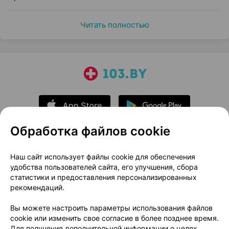
Читать полностью
Обработка файлов cookie
О проекте
Новости проекта
Наш сайт использует файлы cookie для обеспечения
удобства пользователей сайта, его улучшения, сбора
Размещение рекламы
Медицинский маркетинг
статистики и предоставления персонализированных
Публичный договор
Доставка
рекомендаций.
Пользовательское соглашение
Вы можете настроить параметры использования файлов
Способы оплаты
Вакансии
Партнеры
cookie или изменить свое согласие в более позднее время.
Написать руководителю 103.by
Для получения дополнительной информации о целях,