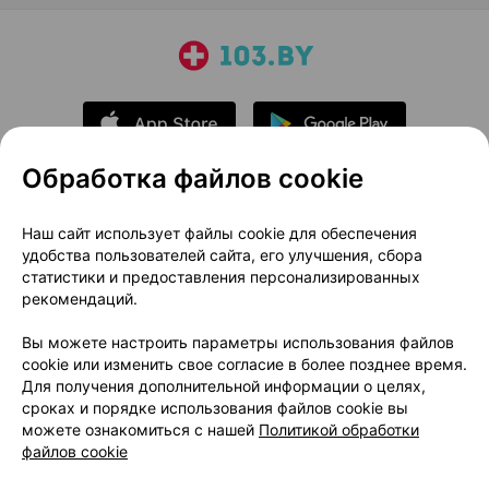
Обработка файлов cookie
О проекте
Новости проекта
Наш сайт использует файлы cookie для обеспечения
удобства пользователей сайта, его улучшения, сбора
Размещение рекламы
Медицинский маркетинг
статистики и предоставления персонализированных
Публичный договор
Доставка
рекомендаций.
Пользовательское соглашение
Вы можете настроить параметры использования файлов
Способы оплаты
Вакансии
Партнеры
cookie или изменить свое согласие в более позднее время.
Написать руководителю 103.by
Для получения дополнительной информации о целях,
сроках и порядке использования файлов cookie вы
Написать в поддержку
можете ознакомиться с нашей
Политикой обработки
Персональные настройки Cookie
файлов cookie
Обработка персональных данных