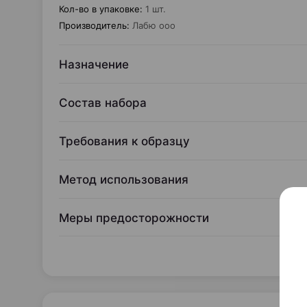
Кол-во в упаковке
:
1 шт.
Производитель
:
Лабю ооо
Назначение
Состав набора
Требования к образцу
Метод использования
Меры предосторожности