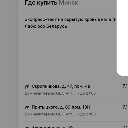
Где купить
Минск
Экспресс-тест на скрытую кровь в кале (FOB),
Лабю ооо Беларусь
7,
ул. Скрипникова, д. 47, пом. 48
Доминантафарм ОДО Аптека №33
до 21:00
7,
ул. Притыцкого, д. 89 пом. 13Н
Доминантафарм ОДО Аптека №1
до 21:00
7,
ул. Авиационная, д. 19