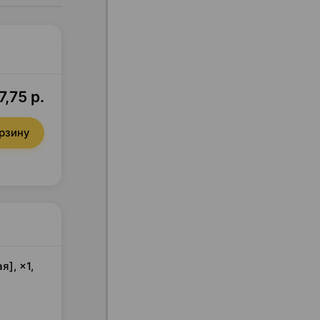
7,75 р.
орзину
], ×1,