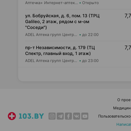
Аптечка+ Интернет-аптека apte4kaminsk.by
Открыто
7,
ул. Бобруйская, д. 6, пом. 13 (ТРЦ
Galileo, 2 этаж, рядом с м-ом
"Соседи")
ADEL Аптека групп Центр ООО Аптека №77
до 22:00
7,
пр-т Независимости, д. 179 (ТЦ
Спектр, главный вход, 1 этаж)
ADEL Аптека групп Центр ООО Аптека №61
до 23:00
О прое
Медицин
Пользовательско
Написа