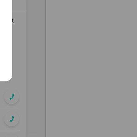
], ×1,