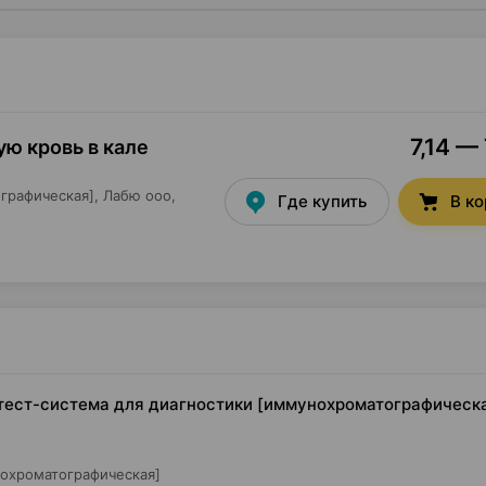
7,14 — 
ую кровь в кале
графическая],
Лабю ооо
,
Где купить
В к
 тест-система для диагностики [иммунохроматографическая
нохроматографическая]