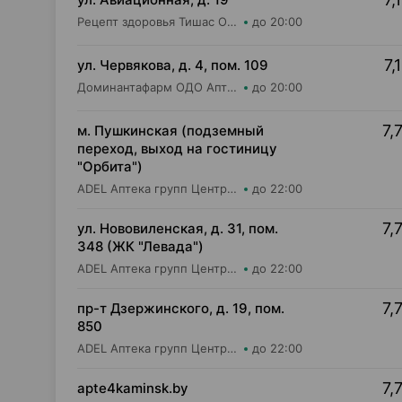
Рецепт здоровья Тишас ОДО Аптека №21
до 20:00
7,
ул. Червякова, д. 4, пом. 109
Доминантафарм ОДО Аптека №3
до 20:00
7,
м. Пушкинская (подземный
переход, выход на гостиницу
"Орбита")
ADEL Аптека групп Центр ООО Аптека №11
до 22:00
7,
ул. Нововиленская, д. 31, пом.
348 (ЖК "Левада")
ADEL Аптека групп Центр ООО Аптека №85
до 22:00
7,
пр-т Дзержинского, д. 19, пом.
850
ADEL Аптека групп Центр ООО Аптека №65
до 22:00
7,
apte4kaminsk.by