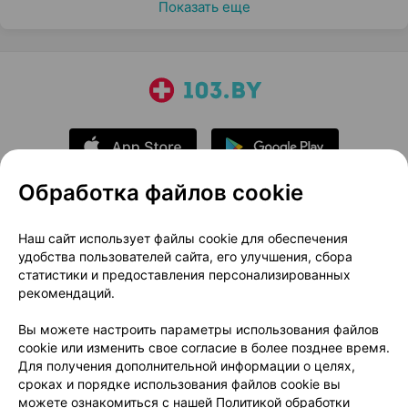
Показать еще
Обработка файлов cookie
О проекте
Новости проекта
Наш сайт использует файлы cookie для обеспечения
удобства пользователей сайта, его улучшения, сбора
Размещение рекламы
Медицинский маркетинг
статистики и предоставления персонализированных
Публичный договор
Доставка
рекомендаций.
Пользовательское соглашение
Вы можете настроить параметры использования файлов
Способы оплаты
Вакансии
Партнеры
cookie или изменить свое согласие в более позднее время.
Написать руководителю 103.by
Для получения дополнительной информации о целях,
сроках и порядке использования файлов cookie вы
Написать в поддержку
можете ознакомиться с нашей
Политикой обработки