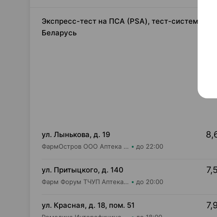
Экспресс-тест на ПСА (PSA), тест-система дл
Беларусь
8,
ул. Лынькова, д. 19
ФармОстров ООО Аптека №7 на Лынькова
до 22:00
7,
ул. Притыцкого, д. 140
Фарм Форум ТЧУП Аптека №2
до 20:00
7,
ул. Красная, д. 18, пом. 51