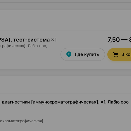
7,50 — 
PSA), тест-система
×
1
графическая],
Лабю ооо
,
Где купить
В к
я диагностики [иммунохроматографическая], ×1, Лабю ооо
нохроматографическая]