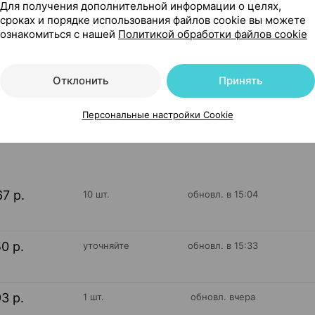
Для получения дополнительной информации о целях,
сроках и порядке использования файлов cookie вы можете
я диагностики [иммунохроматографическая], ×1, Лабю ооо
ознакомиться с нашей
Политикой обработки файлов cookie
Отклонить
Принять
19
Персональные настройки Cookie
На карте
67 р.
10 шт.
обновл. в 15:04
50 р.
уточняйте
обновл. в 15:33
93 р.
1 шт.
обновл. вчера