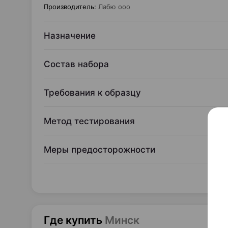
Производитель
:
Лабю ооо
Назначение
Состав набора
Требования к образцу
Метод тестирования
Меры предосторожности
Где купить
Минск