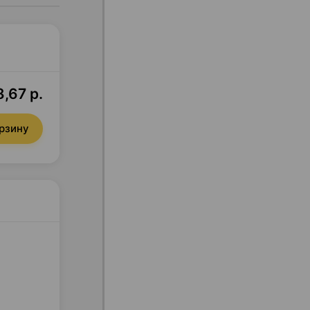
8,67 р.
орзину