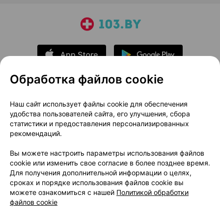
Обработка файлов cookie
О проекте
Новости проекта
Наш сайт использует файлы cookie для обеспечения
удобства пользователей сайта, его улучшения, сбора
Размещение рекламы
Медицинский маркетинг
статистики и предоставления персонализированных
Публичный договор
Доставка
рекомендаций.
Пользовательское соглашение
Вы можете настроить параметры использования файлов
Способы оплаты
Вакансии
Партнеры
cookie или изменить свое согласие в более позднее время.
Написать руководителю 103.by
Для получения дополнительной информации о целях,
сроках и порядке использования файлов cookie вы
Написать в поддержку
можете ознакомиться с нашей
Политикой обработки
Персональные настройки Cookie
файлов cookie
Обработка персональных данных