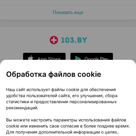
Показать еще
Обработка файлов cookie
О проекте
Новости проекта
Наш сайт использует файлы cookie для обеспечения
удобства пользователей сайта, его улучшения, сбора
Размещение рекламы
Медицинский маркетинг
статистики и предоставления персонализированных
Публичный договор
Доставка
рекомендаций.
Пользовательское соглашение
Вы можете настроить параметры использования файлов
Способы оплаты
Вакансии
Партнеры
cookie или изменить свое согласие в более позднее время.
Написать руководителю 103.by
Для получения дополнительной информации о целях,