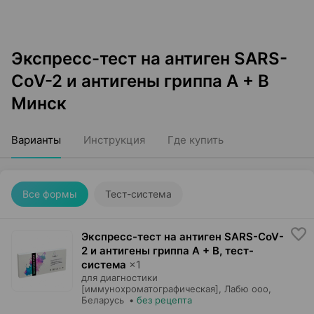
Экспресс-тест на антиген SARS-
CoV-2 и антигены гриппа А + В
Минск
Варианты
Инструкция
Где купить
Все формы
Тест-система
Экспресс-тест на антиген SARS-CoV-
2 и антигены гриппа А + В, тест-
система
×
1
для диагностики
[иммунохроматографическая],
Лабю ооо
,
Беларусь
•
без рецепта