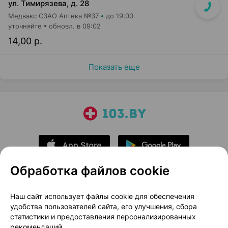
ул. Тимирязева, д. 28
Медвакс СЗАО Аптека №37
до 19:00
уточняйте
обновл. в 09:02
14,00 р.
Показать еще
Обработка файлов cookie
О проекте
Новости проекта
Наш сайт использует файлы cookie для обеспечения
удобства пользователей сайта, его улучшения, сбора
Размещение рекламы
Медицинский маркетинг
статистики и предоставления персонализированных
Публичный договор
Доставка
рекомендаций.