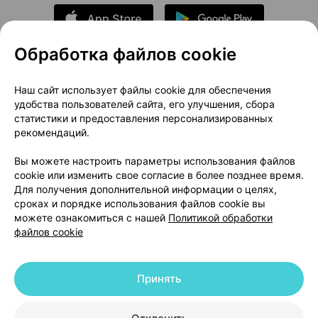
Обработка файлов cookie
О проекте
Новости проекта
Наш сайт использует файлы cookie для обеспечения
удобства пользователей сайта, его улучшения, сбора
Размещение рекламы
Медицинский маркетинг
статистики и предоставления персонализированных
Публичный договор
Доставка
рекомендаций.
Пользовательское соглашение
Вы можете настроить параметры использования файлов
Способы оплаты
Вакансии
Партнеры
cookie или изменить свое согласие в более позднее время.
Написать руководителю 103.by
Для получения дополнительной информации о целях,
сроках и порядке использования файлов cookie вы
Написать в поддержку
можете ознакомиться с нашей
Политикой обработки
Персональные настройки Cookie
файлов cookie
Обработка персональных данных
Принять
© 2026 ООО «Артокс Лаб», УНП 191700409 | 220012, Республика Беларусь,
г. Минск, улица Толбухина, 2, пом. 16 | help@103.by
|
Служба поддержки
+375 291212755