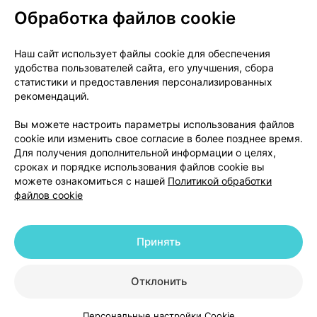
Обработка файлов cookie
О проекте
Новости проекта
Наш сайт использует файлы cookie для обеспечения
удобства пользователей сайта, его улучшения, сбора
Размещение рекламы
Медицинский маркетинг
статистики и предоставления персонализированных
Публичный договор
Доставка
рекомендаций.
Пользовательское соглашение
Вы можете настроить параметры использования файлов
Способы оплаты
Вакансии
Партнеры
cookie или изменить свое согласие в более позднее время.
Написать руководителю 103.by
Для получения дополнительной информации о целях,
сроках и порядке использования файлов cookie вы
Написать в поддержку
можете ознакомиться с нашей
Политикой обработки
Персональные настройки Cookie
файлов cookie
Обработка персональных данных
Принять
© 2026 ООО «Артокс Лаб», УНП 191700409 | 220012, Республика Беларусь,
г. Минск, улица Толбухина, 2, пом. 16 | help@103.by
|
Служба поддержки
+375 291212755
Отклонить
Персональные настройки Cookie