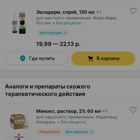
Эксидерм, спрей
,
150 мл
×
1
для местного применения,
Фора-Фарм
,
Россия
•
без рецепта
Инструкция
19,99 — 22,13 р.
Где купить
В корзину
Аналоги и препараты схожего
терапевтического действия
Минокс, раствор
,
2% 60 мл
×
1
для наружного применения,
Фармлэнд
,
Беларусь
•
без рецепта
Популярно
Инструкция