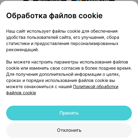
Обработка файлов cookie
О проекте
Новости проекта
Наш сайт использует файлы cookie для обеспечения
удобства пользователей сайта, его улучшения, сбора
Размещение рекламы
Медицинский маркетинг
статистики и предоставления персонализированных
Публичный договор
Доставка
рекомендаций.
Пользовательское соглашение
Вы можете настроить параметры использования файлов
Способы оплаты
Вакансии
Партнеры
cookie или изменить свое согласие в более позднее время.
Написать руководителю 103.by
Для получения дополнительной информации о целях,
сроках и порядке использования файлов cookie вы
Написать в поддержку
можете ознакомиться с нашей
Политикой обработки
Персональные настройки Cookie
файлов cookie
Обработка персональных данных
Принять
© 2026 ООО «Артокс Лаб», УНП 191700409 | 220012, Республика Беларусь,
г. Минск, улица Толбухина, 2, пом. 16 | help@103.by
|
Служба поддержки
+375 291212755
Отклонить