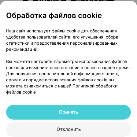
Обработка файлов cookie
О проекте
Новости проекта
Наш сайт использует файлы cookie для обеспечения
удобства пользователей сайта, его улучшения, сбора
Размещение рекламы
Медицинский маркетинг
статистики и предоставления персонализированных
Публичный договор
Доставка
рекомендаций.
Пользовательское соглашение
Вы можете настроить параметры использования файлов
Способы оплаты
Вакансии
Партнеры
cookie или изменить свое согласие в более позднее время.
Написать руководителю 103.by
Для получения дополнительной информации о целях,
сроках и порядке использования файлов cookie вы
Написать в поддержку
можете ознакомиться с нашей
Политикой обработки
Персональные настройки Cookie
файлов cookie
Обработка персональных данных
Принять
© 2026 ООО «Артокс Лаб», УНП 191700409 | 220012, Республика Беларусь,
г. Минск, улица Толбухина, 2, пом. 16 | help@103.by
|
Служба поддержки
+375 291212755
Отклонить