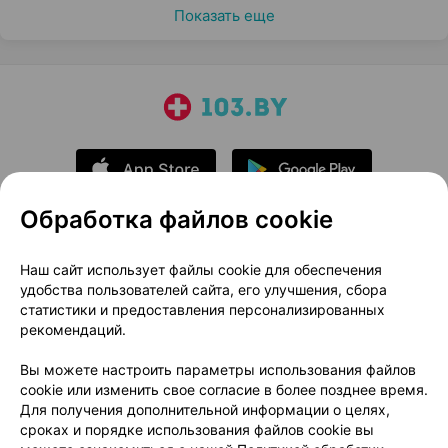
Показать еще
Обработка файлов cookie
О проекте
Новости проекта
Наш сайт использует файлы cookie для обеспечения
удобства пользователей сайта, его улучшения, сбора
Размещение рекламы
Медицинский маркетинг
статистики и предоставления персонализированных
Публичный договор
Доставка
рекомендаций.
Пользовательское соглашение
Вы можете настроить параметры использования файлов
Способы оплаты
Вакансии
Партнеры
cookie или изменить свое согласие в более позднее время.
Написать руководителю 103.by
Для получения дополнительной информации о целях,
сроках и порядке использования файлов cookie вы
Написать в поддержку