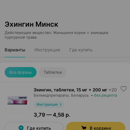
Эхингин Минск
Действующее вещество
:
Женьшеня корни + эхинацеи
пурпурной трава
Варианты
Инструкция
Где купить
Все формы
Таблетки
Эхингин, таблетки
,
15 мг + 200 мг
×
20
Белмедпрепараты
, Беларусь
•
без рецепта
Инструкция
3,79 — 4,58 р.
Где купить
В корзину