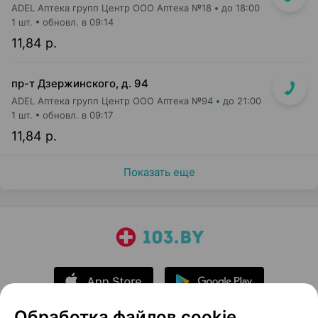
ADEL Аптека групп Центр ООО Аптека №18
до 18:00
1 шт.
обновл. в 09:14
11,84 р.
пр-т Дзержинского, д. 94
ADEL Аптека групп Центр ООО Аптека №94
до 21:00
1 шт.
обновл. в 09:17
11,84 р.
Показать еще
Обработка файлов cookie