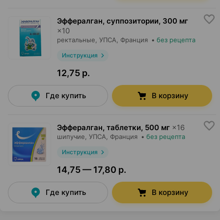
Эффералган, суппозитории
,
300 мг
×
10
ректальные,
УПСА
, Франция
•
без рецепта
Инструкция
12,75 р.
Где купить
В корзину
Эффералган, таблетки
,
500 мг
×
16
шипучие,
УПСА
, Франция
•
без рецепта
Инструкция
14,75 — 17,80 р.
Где купить
В корзину