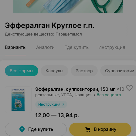
Эффералган Круглое г.п.
Действующее вещество
:
Парацетамол
Варианты
Аналоги
Где купить
Инструкция
Все формы
Капсулы
Раствор
Суппозитории
Эффералган, суппозитории
,
150 мг
×
10
ректальные,
УПСА
, Франция
•
без рецепта
Инструкция
12,00 — 13,94 р.
Где купить
В корзину