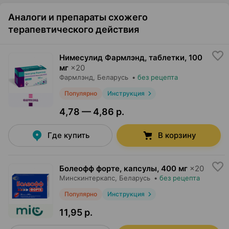
Аналоги и препараты схожего
терапевтического действия
Нимесулид Фармлэнд, таблетки
,
100
мг
×
20
Фармлэнд
, Беларусь
•
без рецепта
Популярно
Инструкция
4,78 — 4,86 р.
Где купить
В корзину
Болеофф форте, капсулы
,
400 мг
×
20
Минскинтеркапс
, Беларусь
•
без рецепта
Популярно
Инструкция
11,95 р.