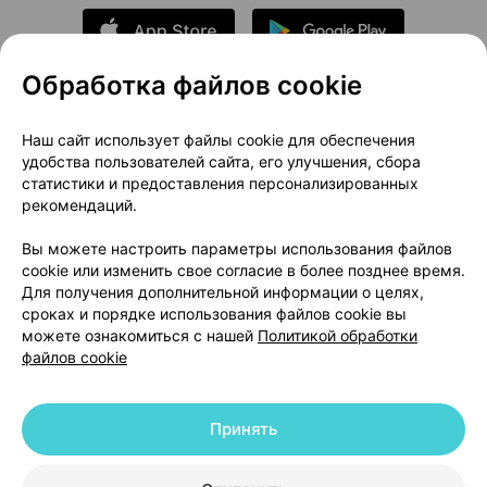
Обработка файлов cookie
О проекте
Новости проекта
Наш сайт использует файлы cookie для обеспечения
удобства пользователей сайта, его улучшения, сбора
Размещение рекламы
Медицинский маркетинг
статистики и предоставления персонализированных
Публичный договор
Доставка
рекомендаций.
Пользовательское соглашение
Вы можете настроить параметры использования файлов
Способы оплаты
Вакансии
Партнеры
cookie или изменить свое согласие в более позднее время.
Написать руководителю 103.by
Для получения дополнительной информации о целях,
сроках и порядке использования файлов cookie вы
Написать в поддержку
можете ознакомиться с нашей
Политикой обработки
Персональные настройки Cookie
файлов cookie
Обработка персональных данных
Принять
© 2026 ООО «Артокс Лаб», УНП 191700409 | 220012, Республика Беларусь,
г. Минск, улица Толбухина, 2, пом. 16 | help@103.by
|
Служба поддержки
+375 291212755