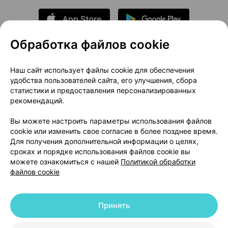
Обработка файлов cookie
О проекте
Новости проекта
Наш сайт использует файлы cookie для обеспечения
удобства пользователей сайта, его улучшения, сбора
Размещение рекламы
Медицинский маркетинг
статистики и предоставления персонализированных
Публичный договор
Доставка
рекомендаций.
Пользовательское соглашение
Вы можете настроить параметры использования файлов
Способы оплаты
Вакансии
Партнеры
cookie или изменить свое согласие в более позднее время.
Написать руководителю 103.by
Для получения дополнительной информации о целях,
сроках и порядке использования файлов cookie вы
Написать в поддержку
можете ознакомиться с нашей
Политикой обработки
Персональные настройки Cookie
файлов cookie
Обработка персональных данных
Принять
© 2026 ООО «Артокс Лаб», УНП 191700409 | 220012, Республика Беларусь,
г. Минск, улица Толбухина, 2, пом. 16 | help@103.by
|
Служба поддержки