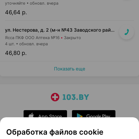
уточняйте
обновл. вчера
46,64 р.
ул. Нестерова, д. 2 (м-н №43 Заводского райпищеторга)
Ясса ПКФ ООО Аптека №16
Закрыто
4 шт.
обновл. вчера
46,80 р.
Показать еще
Обработка файлов cookie