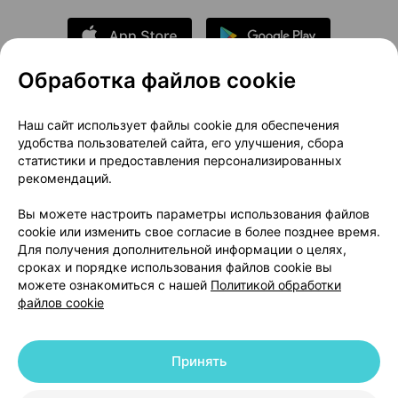
Обработка файлов cookie
О проекте
Новости проекта
Наш сайт использует файлы cookie для обеспечения
удобства пользователей сайта, его улучшения, сбора
Размещение рекламы
Медицинский маркетинг
статистики и предоставления персонализированных
Публичный договор
Доставка
рекомендаций.
Пользовательское соглашение
Вы можете настроить параметры использования файлов
Способы оплаты
Вакансии
Партнеры
cookie или изменить свое согласие в более позднее время.
Написать руководителю 103.by
Для получения дополнительной информации о целях,
сроках и порядке использования файлов cookie вы
Написать в поддержку
можете ознакомиться с нашей
Политикой обработки
Персональные настройки Cookie
файлов cookie
Обработка персональных данных
Принять
© 2026 ООО «Артокс Лаб», УНП 191700409 | 220012, Республика Беларусь,
г. Минск, улица Толбухина, 2, пом. 16 | help@103.by
|
Служба поддержки