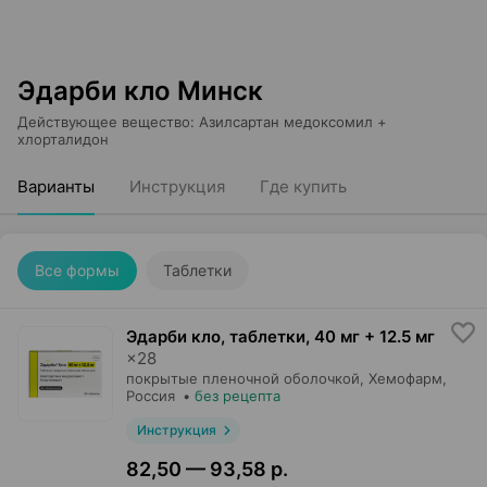
Эдарби кло Минск
Действующее вещество
:
Азилсартан медоксомил +
хлорталидон
Варианты
Инструкция
Где купить
Все формы
Таблетки
Эдарби кло, таблетки
,
40 мг + 12.5 мг
×
28
покрытые пленочной оболочкой,
Хемофарм
,
Россия
•
без рецепта
Инструкция
82,50 — 93,58 р.