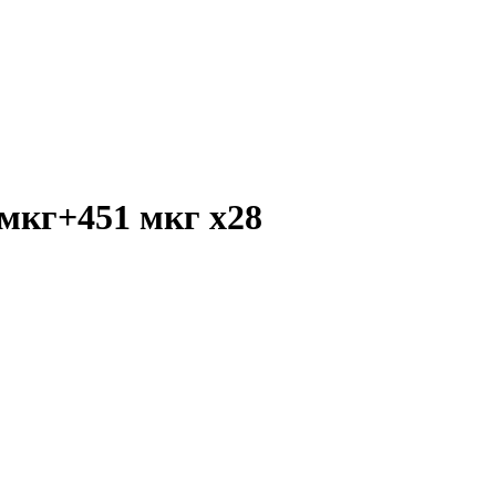
0 мкг+451 мкг
x28