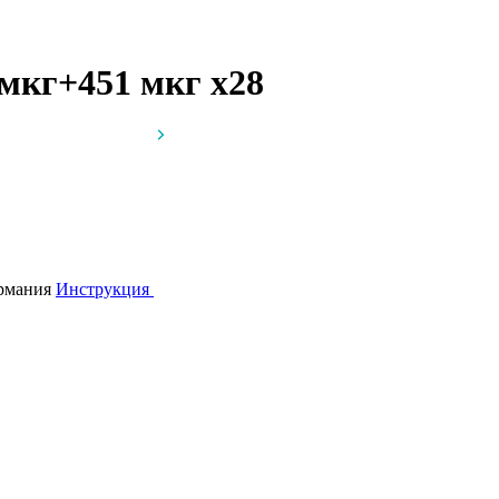
0 мкг+451 мкг
x28
ермания
Инструкция